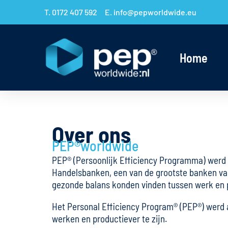
T. 0172 407 592
E. info@pepworldwide.eu
Home
Over ons
PEP®worldwide
PEP® (Persoonlijk Efficiency Programma) werd 
Handelsbanken, een van de grootste banken van 
gezonde balans konden vinden tussen werk en p
Het Personal Efficiency Program® (PEP®) werd al
werken en productiever te zijn.