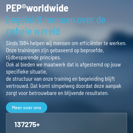
PEP®worldwide
begeleidt mensen over de
gehele wereld
Sinds 1984 helpen wij mensen om efficiënter te werken.
Onze trainingen zijn gebaseerd op beproefde,
tijdbesparende principes.
Ook al bieden we maatwerk dat is afgestemd op jouw
specifieke situatie,
de structuur van onze training en begeleiding blijft
vertrouwd. Dat komt simpelweg doordat deze aanpak
zorgt voor betrouwbare en blijvende resultaten.
Meer over ons
164475
+