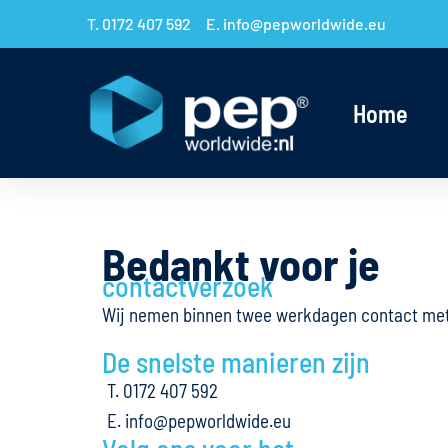
T. 0172 407 592
E. info@pepworldwide.eu
Home
Bedankt voor je
contactverzoek
Wij nemen binnen twee werkdagen contact met j
De snelste manieren zijn
T. 0172 407 592
E. info@pepworldwide.eu